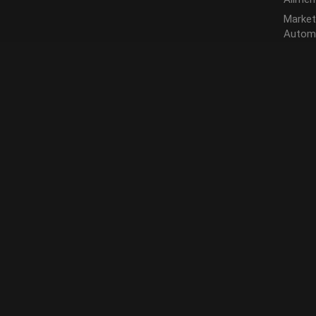
Market
Autom
Inmobil
Market
© 2025 desarrollado por Medigraf.
Política de privacidad