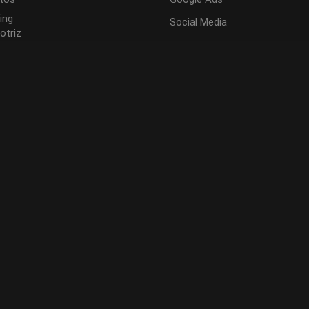
ing
Social Media
otriz
SEO
iario
Desarrollo de sitios
ing Veterinario
web
Producción
Audiovisual
Diseño y branding
Email Marketing
Impresión
Fotografía profesional