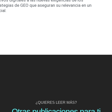
os digitales a las nuevas exigencias de los
tegias de GEO que aseguran su relevancia en un
ial.
¿QUIERES LEER MÁS?
Otras publicaciones para ti